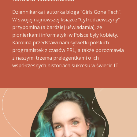
Dziennikarka i autorka bloga “Girls Gone Tech”.
W swojej najnowszej książce “Cyfrodziewczyny”
przypomina (a bardziej uświadamia), że
pionierkami informatyki w Polsce były kobiety.
Karolina przedstawi nam sylwetki polskich
programistek z czasów PRL, a także porozmawia
z naszymi trzema prelegentkami o ich
współczesnych historiach sukcesu w świecie IT.