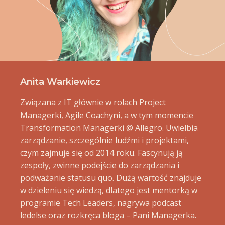
Anita Warkiewicz
Związana z IT głównie w rolach Project
Managerki, Agile Coachyni, a w tym momencie
Transformation Managerki @ Allegro. Uwielbia
zarządzanie, szczególnie ludźmi i projektami,
czym zajmuje się od 2014 roku. Fascynują ją
zespoły, zwinne podejście do zarządzania i
podważanie statusu quo. Dużą wartość znajduje
w dzieleniu się wiedzą, dlatego jest mentorką w
programie Tech Leaders, nagrywa podcast
ledelse oraz rozkręca bloga – Pani Managerka.