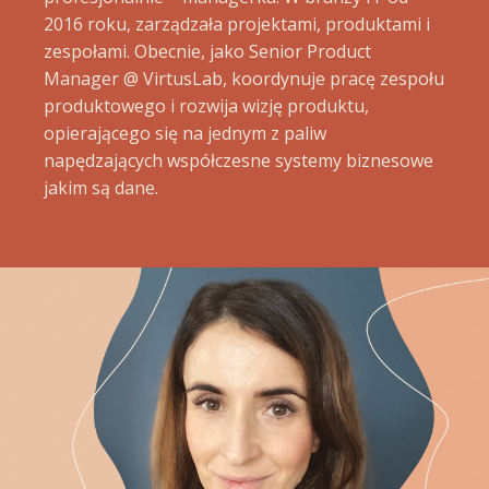
2016 roku, zarządzała projektami, produktami i
zespołami. Obecnie, jako Senior Product
Manager @ VirtusLab, koordynuje pracę zespołu
produktowego i rozwija wizję produktu,
opierającego się na jednym z paliw
napędzających współczesne systemy biznesowe
jakim są dane.