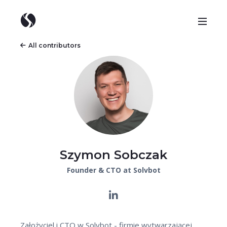
All contributors
Szymon Sobczak
Founder & CTO at Solvbot
Założyciel i CTO w Solvbot - firmie wytwarzającej